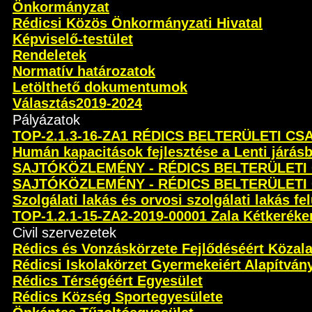
Önkormányzat
Rédicsi Közös Önkormányzati Hivatal
Képviselő-testület
Rendeletek
Normatív határozatok
Letölthető dokumentumok
Választás2019-2024
Pályázatok
TOP-2.1.3-16-ZA1 RÉDICS BELTERÜLETI C
Humán kapacitások fejlesztése a Lenti járás
SAJTÓKÖZLEMÉNY - RÉDICS BELTERÜLETI
SAJTÓKÖZLEMÉNY - RÉDICS BELTERÜLETI
Szolgálati lakás és orvosi szolgálati lakás fel
TOP-1.2.1-15-ZA2-2019-00001 Zala Kétkeréken 
Civil szervezetek
Rédics és Vonzáskörzete Fejlődéséért Közal
Rédicsi Iskolakörzet Gyermekeiért Alapítván
Rédics Térségéért Egyesület
Rédics Község Sportegyesülete