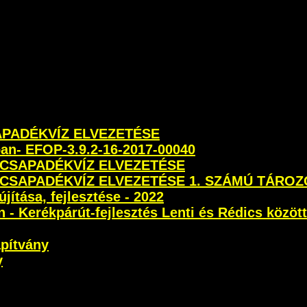
SAPADÉKVÍZ ELVEZETÉSE
ban- EFOP-3.9.2-16-2017-00040
 CSAPADÉKVÍZ ELVEZETÉSE
 CSAPADÉKVÍZ ELVEZETÉSE 1. SZÁMÚ TÁROZ
újítása, fejlesztése - 2022
- Kerékpárút-fejlesztés Lenti és Rédics között
apítvány
y