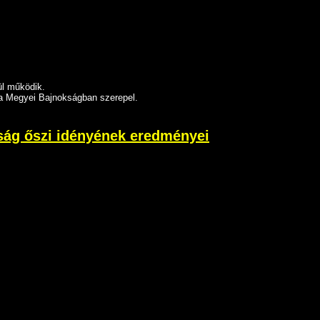
ül működik.
ala Megyei Bajnokságban szerepel.
kság őszi idényének eredményei