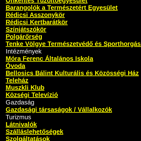
Önkéntes Tűzoltóegyesület
Barangolók a Természetért Egyesület
Rédicsi Asszonykör
Rédicsi Kertbarátkör
Színjátszókör
Polgárőrség
Tenke Völgye Természetvédő és Sporthorgás
Intézmények
Móra Ferenc Általános Iskola
Óvoda
Bellosics Bálint Kulturális és Közösségi Ház
Teleház
Muszkli Klub
Községi Televízió
Gazdaság
Gazdasági társaságok / Vállalkozók
Turizmus
Látnivalók
Szálláslehetőségek
Szolgáltatások