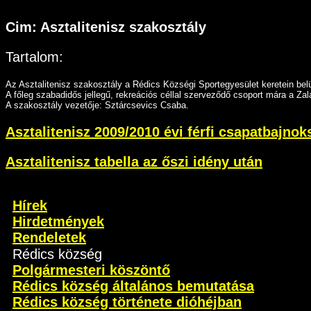
Cim: Asztalitenisz szakosztály
Tartalom:
Az Asztalitenisz szakosztály a Rédics Községi Sportegyesület keretein bel
A főleg szabadidős jellegű, rekreációs céllal szerveződő csoport mára a Z
A szakosztály vezetője: Sztárcsevics Csaba.
Asztalitenisz 2009/2010 évi férfi csapatbajno
Asztalitenisz tabella az őszi idény után
Hírek
Hirdetmények
Rendeletek
Rédics község
Polgármesteri köszöntő
Rédics község általános bemutatása
Rédics község története dióhéjban