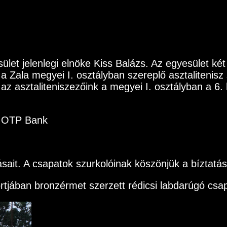
ület jelenlegi elnöke Kiss Balázs. Az egyesület két
a Zala megyei I. osztályban szereplő asztalitenisz
z asztaliteniszezőink a megyei I. osztályban a 6.
0 OTP Bank
ásait. A csapatok szurkolóinak köszönjük a bíztatá
rtjában bronzérmet szerzett rédicsi labdarúgó csa