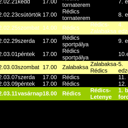
2.02.21
kedd
17.00
7. 
tornaterem
Rédics
2.02.23
csütörtök
17.00
8. 
tornaterem
Rédics-
4.
2.02.25
szombat
14.00
Rédics
Zalabaksa
edz
Rédics
2.02.29
szerda
17.00
9. 
sportpálya
Rédics
2.03.01
péntek
17.00
10.
sportpálya
Zalabaksa-
5.
2.03.03
szombat
17.00
Zalabaksa
Rédics
edz
2.03.07
szerda
17.00
Rédics
11.
2.03.09
péntek
17.00
Rédics
12.
Rédics-
1. 
2.03.11
vasárnap
18.00
Rédics
Letenye
for