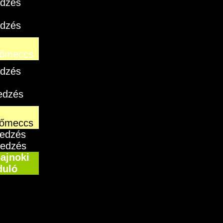
edzés
edzés
őmeccs
edzés
edzés
őmeccs
 edzés
 edzés
bajnoki
duló