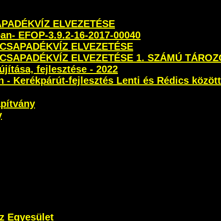
SAPADÉKVÍZ ELVEZETÉSE
ban- EFOP-3.9.2-16-2017-00040
 CSAPADÉKVÍZ ELVEZETÉSE
 CSAPADÉKVÍZ ELVEZETÉSE 1. SZÁMÚ TÁROZ
újítása, fejlesztése - 2022
- Kerékpárút-fejlesztés Lenti és Rédics között
apítvány
y
z Egyesület