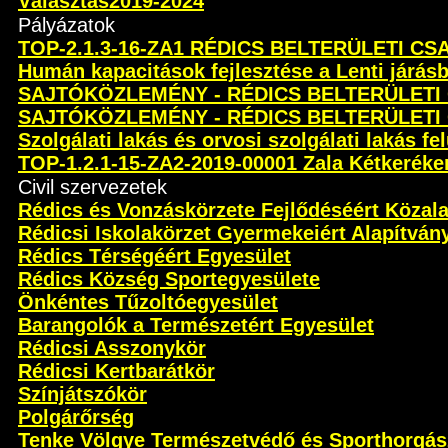
Választás2019-2024
Pályázatok
TOP-2.1.3-16-ZA1 RÉDICS BELTERÜLETI C
Humán kapacitások fejlesztése a Lenti járás
SAJTÓKÖZLEMÉNY - RÉDICS BELTERÜLETI
SAJTÓKÖZLEMÉNY - RÉDICS BELTERÜLETI
Szolgálati lakás és orvosi szolgálati lakás fel
TOP-1.2.1-15-ZA2-2019-00001 Zala Kétkeréken 
Civil szervezetek
Rédics és Vonzáskörzete Fejlődéséért Közal
Rédicsi Iskolakörzet Gyermekeiért Alapítván
Rédics Térségéért Egyesület
Rédics Község Sportegyesülete
Önkéntes Tűzoltóegyesület
Barangolók a Természetért Egyesület
Rédicsi Asszonykör
Rédicsi Kertbarátkör
Színjátszókör
Polgárőrség
Tenke Völgye Természetvédő és Sporthorgás