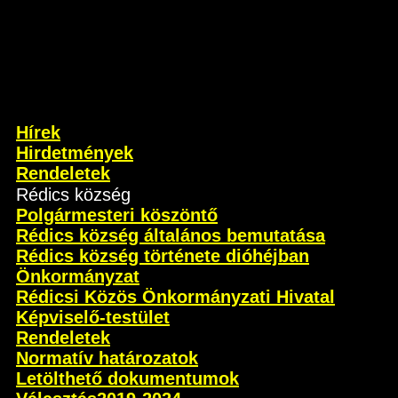
Hírek
Hirdetmények
Rendeletek
Rédics község
Polgármesteri köszöntő
Rédics község általános bemutatása
Rédics község története dióhéjban
Önkormányzat
Rédicsi Közös Önkormányzati Hivatal
Képviselő-testület
Rendeletek
Normatív határozatok
Letölthető dokumentumok