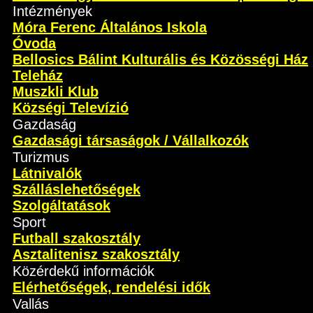
Intézmények
Móra Ferenc Általános Iskola
Óvoda
Bellosics Bálint Kulturális és Közösségi Ház
Teleház
Muszkli Klub
Községi Televízió
Gazdaság
Gazdasági társaságok / Vállalkozók
Turizmus
Látnivalók
Szálláslehetőségek
Szolgáltatások
Sport
Futball szakosztály
Asztalitenisz szakosztály
Közérdekű információk
Elérhetőségek, rendelési idők
Vallás