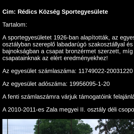
Cim: Rédics Község Sportegyesülete
Tartalom:
A sportegyesületet 1926-ban alapították, az egyes
osztályban szereplő labadarúgó szakosztállyal és 
bajnokságban a csapat bronzérmet szerzett, míg a
csapatainknak az elért eredményekhez!
Az egyesület számlaszáma: 11749022-2003122
Az egyesület adószáma: 19956095-1-20
A fenti számlaszámra várjuk támogatóink felajánl
A 2010-2011-es Zala megyei II. osztály déli csopo