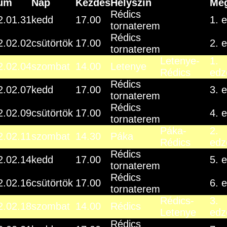
um
Nap
Kezdés
Helyszín
Meg
Rédics
2.01.31
kedd
17.00
1. 
tornaterem
Rédics
2.02.02
csütörtök
17.00
2. 
tornaterem
Letenye-
1.
2.02.04
szombat
14.00
Letenye
Rédics
edz
Rédics
2.02.07
kedd
17.00
3. 
tornaterem
Rédics
2.02.09
csütörtök
17.00
4. 
tornaterem
Páka-
2.
2.02.11
szombat
14.30
Páka
Rédics
edz
Rédics
2.02.14
kedd
17.00
5. 
tornaterem
Rédics
2.02.16
csütörtök
17.00
6. 
tornaterem
Rédics-
3.
2.02.18
szombat
14.00
Rédics
Letenye
edz
Rédics