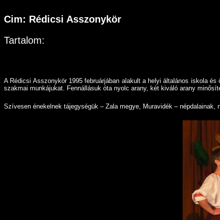
Cim: Rédicsi Asszonykör
Tartalom:
A Rédicsi Asszonykör 1995 februárjában alakult a helyi általános iskola é
szakmai munkájukat. Fennállásuk óta nyolc arany, két kiváló arany minősí
Szívesen énekelnek tájegységük – Zala megye, Muravidék – népdalainak, n