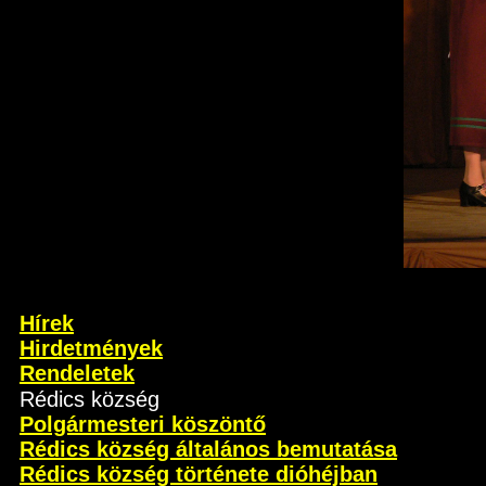
Hírek
Hirdetmények
Rendeletek
Rédics község
Polgármesteri köszöntő
Rédics község általános bemutatása
Rédics község története dióhéjban