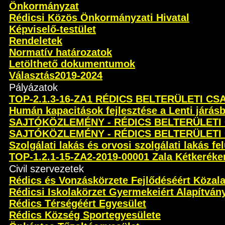
Önkormányzat
Rédicsi Közös Önkormányzati Hivatal
Képviselő-testület
Rendeletek
Normatív határozatok
Letölthető dokumentumok
Választás2019-2024
Pályázatok
TOP-2.1.3-16-ZA1 RÉDICS BELTERÜLETI C
Humán kapacitások fejlesztése a Lenti járás
SAJTÓKÖZLEMÉNY - RÉDICS BELTERÜLETI
SAJTÓKÖZLEMÉNY - RÉDICS BELTERÜLETI
Szolgálati lakás és orvosi szolgálati lakás fel
TOP-1.2.1-15-ZA2-2019-00001 Zala Kétkeréken 
Civil szervezetek
Rédics és Vonzáskörzete Fejlődéséért Közal
Rédicsi Iskolakörzet Gyermekeiért Alapítván
Rédics Térségéért Egyesület
Rédics Község Sportegyesülete