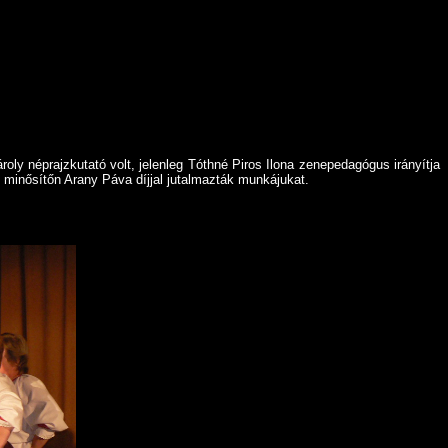
ly néprajzkutató volt, jelenleg Tóthné Piros Ilona zenepedagógus irányítja
 minősítőn Arany Páva díjjal jutalmazták munkájukat.