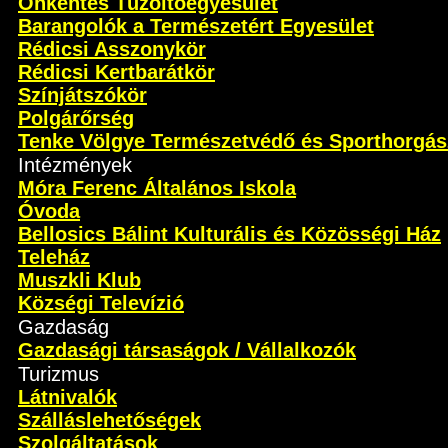
Önkéntes Tűzoltóegyesület
Barangolók a Természetért Egyesület
Rédicsi Asszonykör
Rédicsi Kertbarátkör
Színjátszókör
Polgárőrség
Tenke Völgye Természetvédő és Sporthorgás
Intézmények
Móra Ferenc Általános Iskola
Óvoda
Bellosics Bálint Kulturális és Közösségi Ház
Teleház
Muszkli Klub
Községi Televízió
Gazdaság
Gazdasági társaságok / Vállalkozók
Turizmus
Látnivalók
Szálláslehetőségek
Szolgáltatások