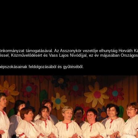
s önkormányzat támogatásával. Az Asszonykör vezetője elhunytáig Horváth Káro
téssel, Közművelődésért és Vass Lajos Nívódíjjal, ez év májusában Országos
épszokásainak feldolgozásából és gyűtéséből.