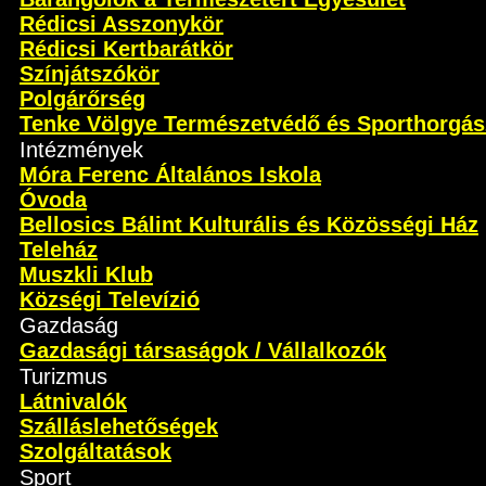
Rédicsi Asszonykör
Rédicsi Kertbarátkör
Színjátszókör
Polgárőrség
Tenke Völgye Természetvédő és Sporthorgás
Intézmények
Móra Ferenc Általános Iskola
Óvoda
Bellosics Bálint Kulturális és Közösségi Ház
Teleház
Muszkli Klub
Községi Televízió
Gazdaság
Gazdasági társaságok / Vállalkozók
Turizmus
Látnivalók
Szálláslehetőségek
Szolgáltatások
Sport