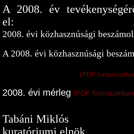
A 2008. év tevékenységérő
el:
2008. évi közhasznúsági beszámo
A 2008. évi közhasznúsági beszám
2008. évi eredmény
(PDF formátumba
2008. évi mérleg
(PDF formátumban
Tabáni Miklós
kuratóriumi elnök