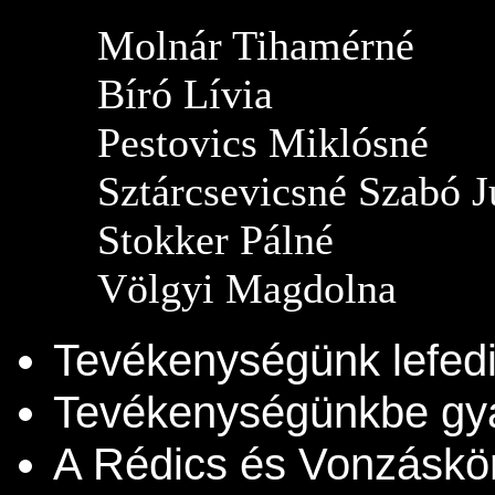
Molnár Tihamérné
Bíró Lívia
Pestovics Miklósné
Sztárcsevicsné Szabó J
Stokker Pálné
Völgyi Magdolna
Tevékenységünk lefedi
Tevékenységünkbe gyak
A Rédics és Vonzáskör