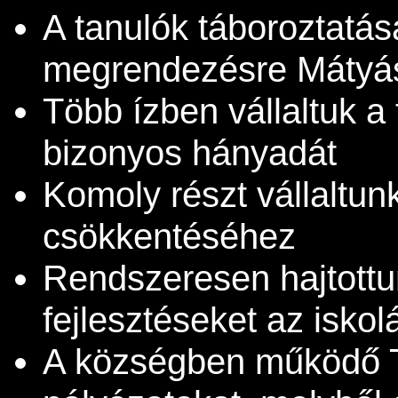
A tanulók táboroztatá
megrendezésre Mátyás k
Több ízben vállaltuk a
bizonyos hányadát
Komoly részt vállaltun
csökkentéséhez
Rendszeresen hajtottu
fejlesztéseket az isko
A községben működő T