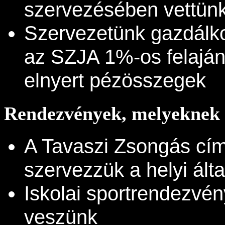
szervezésében vettünk 
Szervezetünk gazdálko
az SZJA 1%-os felaján
elnyert pézösszegek
Rendezvények, melyeknek s
A Tavaszi Zsongás cím
szervezzük a helyi álta
Iskolai sportrendezvé
veszünk