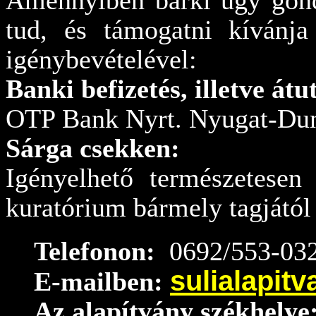
Amennyiben bárki úgy gondo
tud, és támogatni kívánja
igénybevételével:
Banki befizetés, illetve átu
OTP Bank Nyrt. Nyugat-Dun
Sárga csekken:
Igényelhető természetesen
kuratórium bármely tagjától
Telefonon:
0692/553-032
sulialapit
E-mailben:
Az alapítvány székhelye