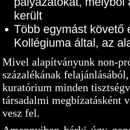
pályázatokat, melyből
került
Több egymást követő é
Kollégiuma által, az a
Mivel alapítványunk non-pro
százalékának felajánlásából,
kuratórium minden tisztségv
társadalmi megbízatásként v
vesz fel.