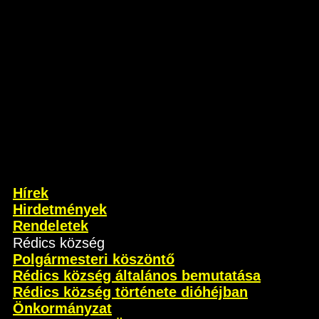
Hírek
Hirdetmények
Rendeletek
Rédics község
Polgármesteri köszöntő
Rédics község általános bemutatása
Rédics község története dióhéjban
Önkormányzat