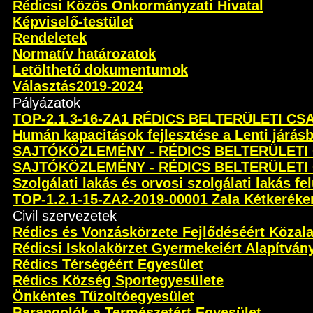
Rédicsi Közös Önkormányzati Hivatal
Képviselő-testület
Rendeletek
Normatív határozatok
Letölthető dokumentumok
Választás2019-2024
Pályázatok
TOP-2.1.3-16-ZA1 RÉDICS BELTERÜLETI C
Humán kapacitások fejlesztése a Lenti járás
SAJTÓKÖZLEMÉNY - RÉDICS BELTERÜLETI
SAJTÓKÖZLEMÉNY - RÉDICS BELTERÜLETI
Szolgálati lakás és orvosi szolgálati lakás fel
TOP-1.2.1-15-ZA2-2019-00001 Zala Kétkeréken 
Civil szervezetek
Rédics és Vonzáskörzete Fejlődéséért Közal
Rédicsi Iskolakörzet Gyermekeiért Alapítván
Rédics Térségéért Egyesület
Rédics Község Sportegyesülete
Önkéntes Tűzoltóegyesület
Barangolók a Természetért Egyesület