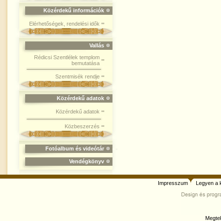
Közérdekű információk
Elérhetőségek, rendelési idők
Vallás
Rédicsi Szentlélek templom
bemutatása
Szentmisék rendje
Közérdekű adatok
Közérdekű adatok
Közbeszerzés
Fotóalbum és videótár
Vendégkönyv
Impresszum
Legyen a 
Megtek