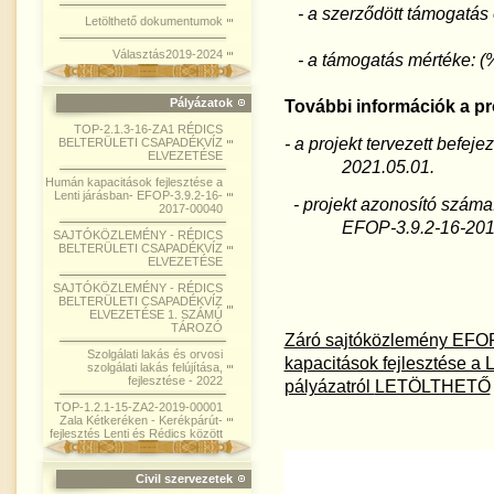
- a szerződött támogatás 
Letölthető dokumentumok
Választás2019-2024
- a támogatás mértéke: 
Pályázatok
További információk a pro
TOP-2.1.3-16-ZA1 RÉDICS
- a projekt tervezett befe
BELTERÜLETI CSAPADÉKVÍZ
ELVEZETÉSE
2021.05.01.
Humán kapacitások fejlesztése a
Lenti járásban- EFOP-3.9.2-16-
- projekt azonosító száma
2017-00040
EFOP-3.9.2-16-2017
SAJTÓKÖZLEMÉNY - RÉDICS
BELTERÜLETI CSAPADÉKVÍZ
ELVEZETÉSE
SAJTÓKÖZLEMÉNY - RÉDICS
BELTERÜLETI CSAPADÉKVÍZ
ELVEZETÉSE 1. SZÁMÚ
TÁROZÓ
Záró sajtóközlemény EFO
Szolgálati lakás és orvosi
kapacitások fejlesztése a 
szolgálati lakás felújítása,
fejlesztése - 2022
pályázatról
LETÖLTHETŐ
TOP-1.2.1-15-ZA2-2019-00001
Zala Kétkeréken - Kerékpárút-
fejlesztés Lenti és Rédics között
Civil szervezetek