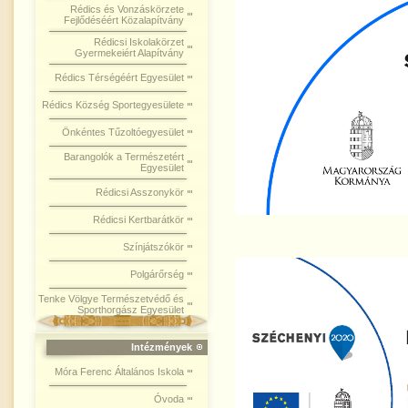
Rédics és Vonzáskörzete
Fejlődéséért Közalapítvány
Rédicsi Iskolakörzet
Gyermekeiért Alapítvány
Rédics Térségéért Egyesület
Rédics Község Sportegyesülete
Önkéntes Tűzoltóegyesület
Barangolók a Természetért
Egyesület
Rédicsi Asszonykör
Rédicsi Kertbarátkör
Színjátszókör
Polgárőrség
Tenke Völgye Természetvédő és
Sporthorgász Egyesület
Intézmények
Móra Ferenc Általános Iskola
Óvoda