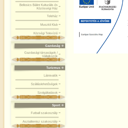
Bellosics Bálint Kulturális és
Közösségi Ház
Teleház
Muszkli Klub
Községi Televízió
Gazdaság
Gazdasági társaságok /
Vállalkozók
Turizmus
Látnivalók
Szálláslehetőségek
Szolgáltatások
Sport
Futball szakosztály
Asztalitenisz szakosztály