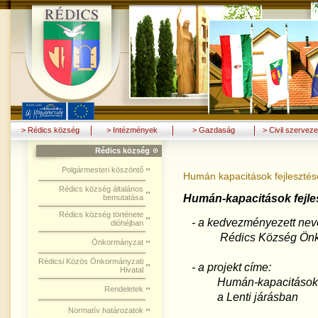
> Rédics község
> Intézmények
> Gazdaság
> Civil szerveze
Rédics község
Polgármesteri köszöntő
Humán kapacitások fejlesztés
Rédics község általános
Humán-kapacitások fejles
bemutatása
Rédics község története
- a kedvezményezett nev
dióhéjban
Rédics Község Önko
Önkormányzat
Rédicsi Közös Önkormányzati
- a projekt címe:
Hivatal
Humán-kapacitások fe
Rendeletek
a Lenti járásban
Normatív határozatok