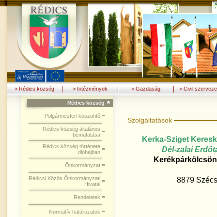
> Rédics község
> Intézmények
> Gazdaság
> Civil szerveze
Rédics község
Polgármesteri köszöntő
Szolgáltatások
Rédics község általános
bemutatása
Kerka-Sziget Kereske
Rédics község története
Dél-zalai Erdőt
dióhéjban
Kerékpárkölcsönzés
Önkormányzat
Rédicsi Közös Önkormányzati
8879 Szécsi
Hivatal
Tel
Rendeletek
0
0
Normatív határozatok