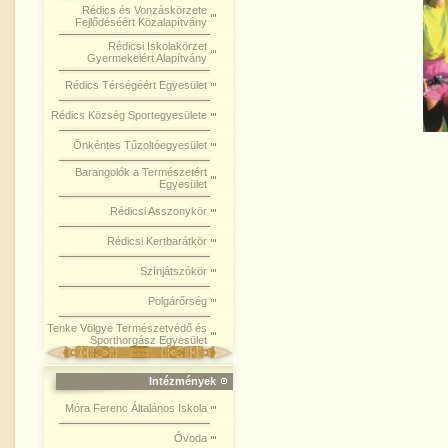
Rédics és Vonzáskörzete
Fejlődéséért Közalapítvány
Rédicsi Iskolakörzet
Gyermekeiért Alapítvány
Rédics Térségéért Egyesület
Rédics Község Sportegyesülete
Önkéntes Tűzoltóegyesület
Barangolók a Természetért
Egyesület
Rédicsi Asszonykör
Rédicsi Kertbarátkör
Színjátszókör
Polgárőrség
Tenke Völgye Természetvédő és
Sporthorgász Egyesület
Intézmények
Móra Ferenc Általános Iskola
Óvoda