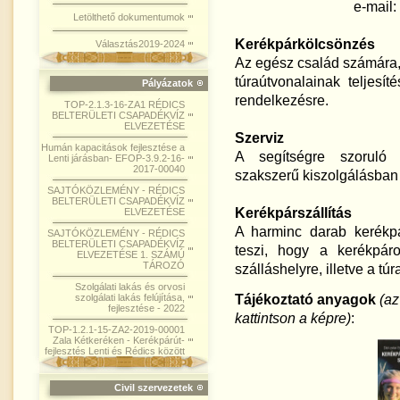
e-mail:
Letölthető dokumentumok
Kerékpárkölcsönzés
Választás2019-2024
Az egész család számára, 
túraútvonalainak teljesí
Pályázatok
rendelkezésre.
TOP-2.1.3-16-ZA1 RÉDICS
BELTERÜLETI CSAPADÉKVÍZ
ELVEZETÉSE
Szerviz
Humán kapacitások fejlesztése a
A segítségre szoruló k
Lenti járásban- EFOP-3.9.2-16-
2017-00040
szakszerű kiszolgálásban
SAJTÓKÖZLEMÉNY - RÉDICS
BELTERÜLETI CSAPADÉKVÍZ
Kerékpárszállítás
ELVEZETÉSE
A harminc darab kerékpá
SAJTÓKÖZLEMÉNY - RÉDICS
BELTERÜLETI CSAPADÉKVÍZ
teszi, hogy a kerékpár
ELVEZETÉSE 1. SZÁMÚ
TÁROZÓ
szálláshelyre, illetve a túr
Szolgálati lakás és orvosi
Tájékoztató anyagok
(az
szolgálati lakás felújítása,
fejlesztése - 2022
kattintson a képre)
:
TOP-1.2.1-15-ZA2-2019-00001
Zala Kétkeréken - Kerékpárút-
fejlesztés Lenti és Rédics között
Civil szervezetek