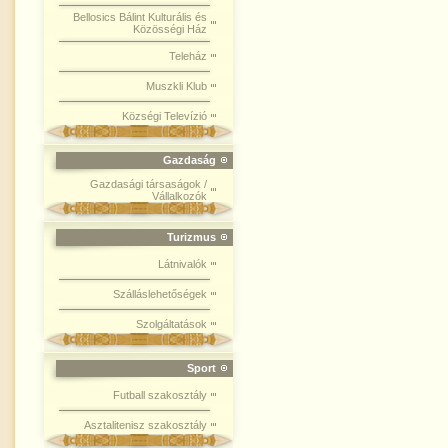
Bellosics Bálint Kulturális és
Közösségi Ház
Teleház
Muszkli Klub
Községi Televízió
Gazdaság
Gazdasági társaságok /
Vállalkozók
Turizmus
Látnivalók
Szálláslehetőségek
Szolgáltatások
Sport
Futball szakosztály
Asztalitenisz szakosztály