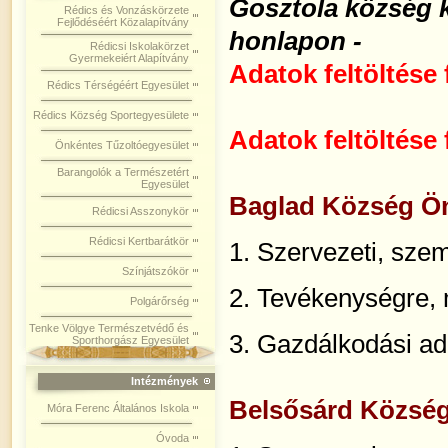
Gosztola község
Rédics és Vonzáskörzete
Fejlődéséért Közalapítvány
honlapon
-
Rédicsi Iskolakörzet
Gyermekeiért Alapítvány
Adatok feltöltése
Rédics Térségéért Egyesület
Rédics Község Sportegyesülete
Adatok feltöltése
Önkéntes Tűzoltóegyesület
Barangolók a Természetért
Egyesület
Baglad Község Ö
Rédicsi Asszonykör
Rédicsi Kertbarátkör
1.
Szervezeti, szem
Színjátszókör
2. Tevékenységre,
Polgárőrség
Tenke Völgye Természetvédő és
3. Gazdálkodási ad
Sporthorgász Egyesület
Intézmények
Belsősárd Közsé
Móra Ferenc Általános Iskola
Óvoda