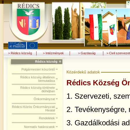
> Rédics község
> Intézmények
> Gazdaság
> Civil szerveze
Rédics község
Polgármesteri köszöntő
Közérdekű adatok
Rédics község általános
Rédics Község Ö
bemutatása
Rédics község története
dióhéjban
1. Szervezeti, szem
Önkormányzat
Rédicsi Közös Önkormányzati
2. Tevékenységre,
Hivatal
Rendeletek
3. Gazdálkodási ad
Normatív határozatok