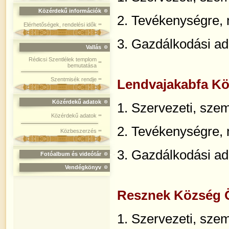
Közérdekű információk
2. Tevékenységre,
Elérhetőségek, rendelési idők
3. Gazdálkodási ad
Vallás
Rédicsi Szentlélek templom
bemutatása
Szentmisék rendje
Lendvajakabfa K
Közérdekű adatok
1.
Szervezeti, szem
Közérdekű adatok
2. Tevékenységre,
Közbeszerzés
3. Gazdálkodási ad
Fotóalbum és videótár
Vendégkönyv
Resznek Község 
1.
Szervezeti, szem