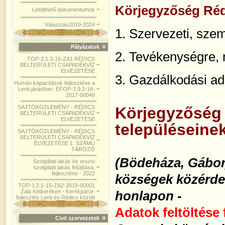
Körjegyzőség Réd
Letölthető dokumentumok
Választás2019-2024
1. Szervezeti, szem
Pályázatok
2. Tevékenységre,
TOP-2.1.3-16-ZA1 RÉDICS
BELTERÜLETI CSAPADÉKVÍZ
ELVEZETÉSE
3. Gazdálkodási ad
Humán kapacitások fejlesztése a
Lenti járásban- EFOP-3.9.2-16-
2017-00040
SAJTÓKÖZLEMÉNY - RÉDICS
Körjegyzőség
BELTERÜLETI CSAPADÉKVÍZ
ELVEZETÉSE
településeine
SAJTÓKÖZLEMÉNY - RÉDICS
BELTERÜLETI CSAPADÉKVÍZ
ELVEZETÉSE 1. SZÁMÚ
TÁROZÓ
(Bödeháza, Gábor
Szolgálati lakás és orvosi
szolgálati lakás felújítása,
fejlesztése - 2022
községek közérdek
TOP-1.2.1-15-ZA2-2019-00001
Zala Kétkeréken - Kerékpárút-
honlapon -
fejlesztés Lenti és Rédics között
Adatok feltöltése
Civil szervezetek