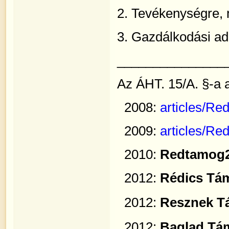
2. Tevékenységre,
3. Gazdálkodási ad
_______________
Az ÁHT. 15/A. §-a 
2008:
articles/R
2009:
articles/Re
2010:
Redtamog2
2012:
Rédics Tá
2012:
Resznek T
2012:
Baglad Tá