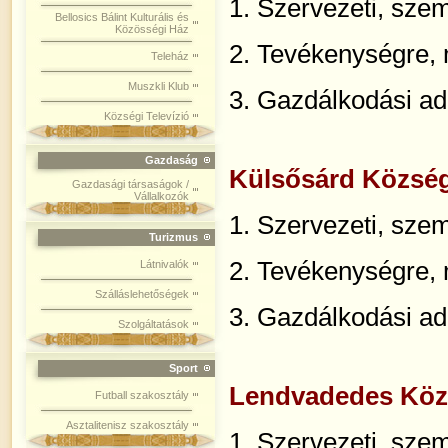
1.
Szervezeti, szem
Bellosics Bálint Kulturális és
Közösségi Ház
2. Tevékenységre,
Teleház
Muszkli Klub
3. Gazdálkodási ad
Községi Televízió
Gazdaság
Külsősárd Közsé
Gazdasági társaságok /
Vállalkozók
1.
Szervezeti, szem
Turizmus
2. Tevékenységre,
Látnivalók
Szálláslehetőségek
3. Gazdálkodási ad
Szolgáltatások
Sport
Lendvadedes Köz
Futball szakosztály
Asztalitenisz szakosztály
1. Szervezeti, szem