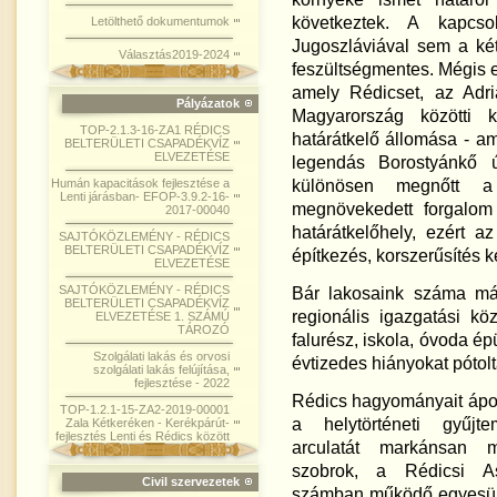
következtek. A kapcso
Letölthető dokumentumok
Jugoszláviával sem a ké
Választás2019-2024
feszültségmentes. Mégis e
amely Rédicset, az Adr
Pályázatok
Magyarország közötti k
TOP-2.1.3-16-ZA1 RÉDICS
határátkelő állomása - am
BELTERÜLETI CSAPADÉKVÍZ
ELVEZETÉSE
legendás Borostyánkő ú
különösen megnőtt a
Humán kapacitások fejlesztése a
Lenti járásban- EFOP-3.9.2-16-
megnövekedett forgalom
2017-00040
határátkelőhely, ezért 
SAJTÓKÖZLEMÉNY - RÉDICS
BELTERÜLETI CSAPADÉKVÍZ
építkezés, korszerűsítés k
ELVEZETÉSE
SAJTÓKÖZLEMÉNY - RÉDICS
Bár lakosaink száma már
BELTERÜLETI CSAPADÉKVÍZ
regionális igazgatási k
ELVEZETÉSE 1. SZÁMÚ
TÁROZÓ
falurész, iskola, óvoda épü
Szolgálati lakás és orvosi
évtizedes hiányokat pótolt
szolgálati lakás felújítása,
fejlesztése - 2022
Rédics hagyományait ápoló
TOP-1.2.1-15-ZA2-2019-00001
a helytörténeti gyűjt
Zala Kétkeréken - Kerékpárút-
fejlesztés Lenti és Rédics között
arculatát markánsan m
szobrok, a Rédicsi A
Civil szervezetek
számban működő egyesüle