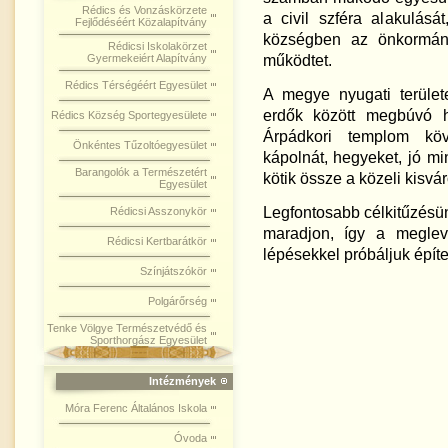
Rédics és Vonzáskörzete
a civil szféra alakulását,
Fejlődéséért Közalapítvány
községben az önkormányz
Rédicsi Iskolakörzet
működtet.
Gyermekeiért Alapítvány
Rédics Térségéért Egyesület
A megye nyugati terület
erdők között megbúvó h
Rédics Község Sportegyesülete
Árpádkori templom köve
Önkéntes Tűzoltóegyesület
kápolnát, hegyeket, jó m
Barangolók a Természetért
kötik össze a közeli kisvár
Egyesület
Legfontosabb célkitűzésün
Rédicsi Asszonykör
maradjon, így a meglevő
Rédicsi Kertbarátkör
lépésekkel próbáljuk építe
Színjátszókör
Polgárőrség
Tenke Völgye Természetvédő és
Sporthorgász Egyesület
Intézmények
Móra Ferenc Általános Iskola
Óvoda