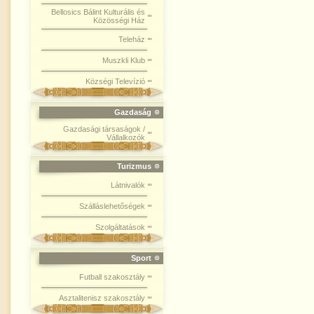
Bellosics Bálint Kulturális és
Közösségi Ház
Teleház
Muszkli Klub
Községi Televízió
Gazdaság
Gazdasági társaságok /
Vállalkozók
Turizmus
Látnivalók
Szálláslehetőségek
Szolgáltatások
Sport
Futball szakosztály
Asztalitenisz szakosztály