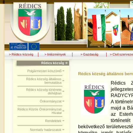
> Rédics község
> Intézmények
> Gazdaság
> Civil szerveze
Rédics község
Polgármesteri köszöntő
Rédics község általános bem
Rédics község általános
Rédics Z
bemutatása
jellegzet
Rédics község története
dióhéjban
RADYCYPOT
A történel
Önkormányzat
majd a Bán
Rédicsi Közös Önkormányzati
Hivatal
az Esterh
történet
Rendeletek
bekövetkező területveszté
Normatív határozatok
környéke ismét határőr