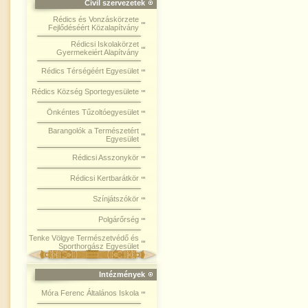
Civil szervezetek
Rédics és Vonzáskörzete
Fejlődéséért Közalapítvány
Rédicsi Iskolakörzet
Gyermekeiért Alapítvány
Rédics Térségéért Egyesület
Rédics Község Sportegyesülete
Önkéntes Tűzoltóegyesület
Barangolók a Természetért
Egyesület
Rédicsi Asszonykör
Rédicsi Kertbarátkör
Színjátszókör
Polgárőrség
Tenke Völgye Természetvédő és
Sporthorgász Egyesület
Intézmények
Móra Ferenc Általános Iskola