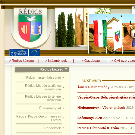
?>
> Rédics község
> Intézmények
> Gazdaság
> Civil szerveze
Rédics község
Polgármesteri köszöntő
Hírarchívum
Rédics község általános
Árverési hírdetmény
2025-08-06 10:1
bemutatása
Rédics község története
Végzés-Orsós Béla végrehajtási elj
dióhéjban
Hírdetmények - Végrehajtások
2025-
Önkormányzat
Rédicsi Közös Önkormányzati
Széchenyi 2020
2025-06-02 12:11:54
Hivatal
Rendeletek
Rédicsi Hírmondó 8. szám
2017-01-0