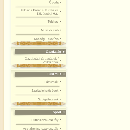
Óvoda
Bellosics Bálint Kulturális és
Közösségi Ház
Teleház
Muszkli Klub
Községi Televízió
Gazdaság
Gazdasági társaságok /
Vállalkozók
Turizmus
Látnivalók
Szálláslehetőségek
Szolgáltatások
Sport
Futball szakosztály
Asztalitenisz szakosztály