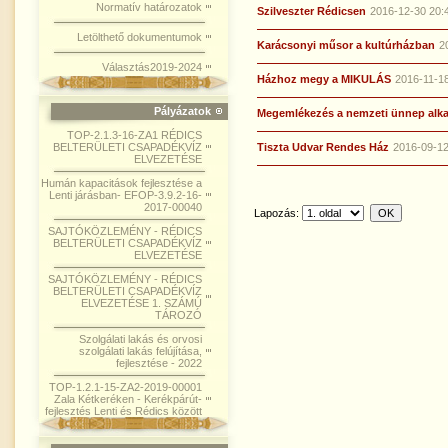
Normatív határozatok
Szilveszter Rédicsen
2016-12-30 20:
Letölthető dokumentumok
Karácsonyi műsor a kultúrházban
2
Választás2019-2024
Házhoz megy a MIKULÁS
2016-11-18
Pályázatok
Megemlékezés a nemzeti ünnep alk
TOP-2.1.3-16-ZA1 RÉDICS
BELTERÜLETI CSAPADÉKVÍZ
Tiszta Udvar Rendes Ház
2016-09-12
ELVEZETÉSE
Humán kapacitások fejlesztése a
Lenti járásban- EFOP-3.9.2-16-
2017-00040
Lapozás:
SAJTÓKÖZLEMÉNY - RÉDICS
BELTERÜLETI CSAPADÉKVÍZ
ELVEZETÉSE
SAJTÓKÖZLEMÉNY - RÉDICS
BELTERÜLETI CSAPADÉKVÍZ
ELVEZETÉSE 1. SZÁMÚ
TÁROZÓ
Szolgálati lakás és orvosi
szolgálati lakás felújítása,
fejlesztése - 2022
TOP-1.2.1-15-ZA2-2019-00001
Zala Kétkeréken - Kerékpárút-
fejlesztés Lenti és Rédics között