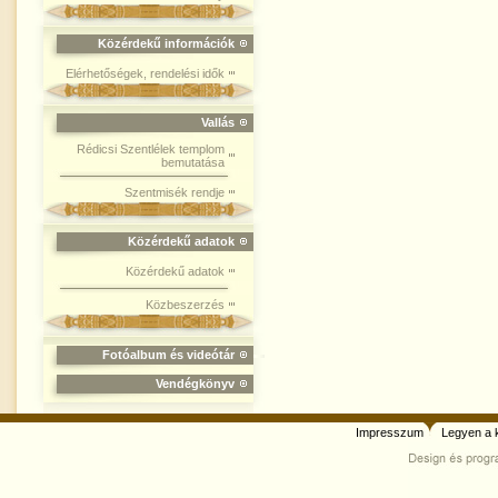
Közérdekű információk
Elérhetőségek, rendelési idők
Vallás
Rédicsi Szentlélek templom
bemutatása
Szentmisék rendje
Közérdekű adatok
Közérdekű adatok
Közbeszerzés
Fotóalbum és videótár
Vendégkönyv
Impresszum
Legyen a 