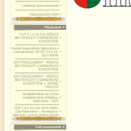
Letölthető dokumentumok
Választás2019-2024
Pályázatok
TOP-2.1.3-16-ZA1 RÉDICS
BELTERÜLETI CSAPADÉKVÍZ
ELVEZETÉSE
Humán kapacitások fejlesztése a
Lenti járásban- EFOP-3.9.2-16-
2017-00040
SAJTÓKÖZLEMÉNY - RÉDICS
BELTERÜLETI CSAPADÉKVÍZ
ELVEZETÉSE
SAJTÓKÖZLEMÉNY - RÉDICS
BELTERÜLETI CSAPADÉKVÍZ
ELVEZETÉSE 1. SZÁMÚ
TÁROZÓ
Szolgálati lakás és orvosi
szolgálati lakás felújítása,
fejlesztése - 2022
TOP-1.2.1-15-ZA2-2019-00001
Zala Kétkeréken - Kerékpárút-
fejlesztés Lenti és Rédics között
Civil szervezetek