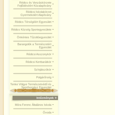
Rédics és Vonzáskörzete
Fejlődéséért Közalapítvány
Rédicsi Iskolakörzet
Gyermekeiért Alapítvány
Rédics Térségéért Egyesület
Rédics Község Sportegyesülete
Önkéntes Tűzoltóegyesület
Barangolók a Természetért
Egyesület
Rédicsi Asszonykör
Rédicsi Kertbarátkör
Színjátszókör
Polgárőrség
Tenke Völgye Természetvédő és
Sporthorgász Egyesület
Intézmények
Móra Ferenc Általános Iskola
Óvoda